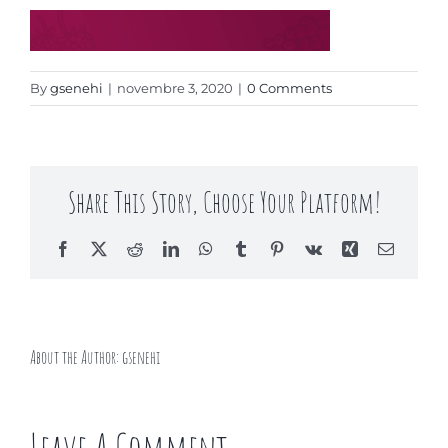
Contact
By
gsenehi
|
novembre 3, 2020
|
0 Comments
Share This Story, Choose Your Platform!
Facebook
X
Reddit
LinkedIn
WhatsApp
Tumblr
Pinterest
Vk
Xing
Email
About the Author:
gsenehi