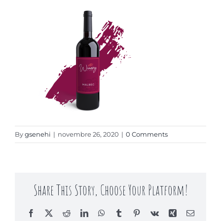
Contact
By
gsenehi
|
novembre 26, 2020
|
0 Comments
Share This Story, Choose Your Platform!
Facebook
X
Reddit
LinkedIn
WhatsApp
Tumblr
Pinterest
Vk
Xing
Email